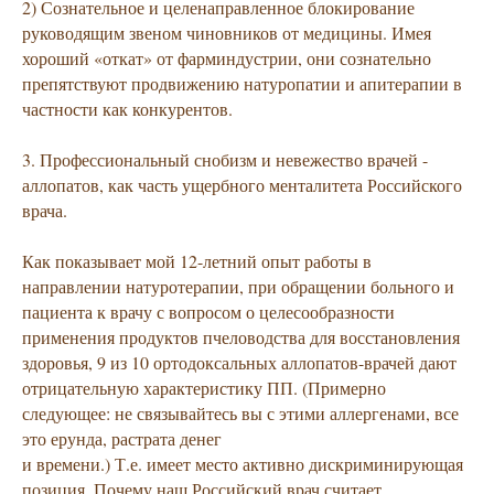
2) Сознательное и целенаправленное блокирование
руководящим звеном чиновников от медицины. Имея
хороший «откат» от фарминдустрии, они сознательно
препятствуют продвижению натуропатии и апитерапии в
частности как конкурентов.
3. Профессиональный снобизм и невежество врачей -
аллопатов, как часть ущербного менталитета Российского
врача.
Как показывает мой 12-летний опыт работы в
направлении натуротерапии, при обращении больного и
пациента к врачу с вопросом о целесообразности
применения продуктов пчеловодства для восстановления
здоровья, 9 из 10 ортодоксальных аллопатов-врачей дают
отрицательную характеристику ПП. (Примерно
следующее: не связывайтесь вы с этими аллергенами, все
это ерунда, растрата денег
и времени.) Т.е. имеет место активно дискриминирующая
позиция. Почему наш Российский врач считает