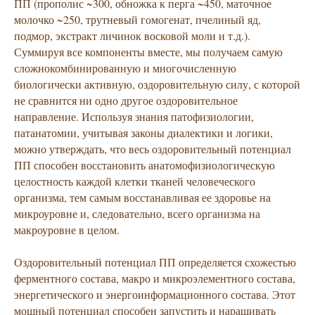
ПП (прополис ~300, обножка к перга ~450, маточное
молочко ~250, трутневый гомогенат, пчелиный яд,
подмор, экстракт личинок восковой моли и т.д.).
Суммируя все компоненты вместе, мы получаем самую
сложно­комбинированную и многочисленную
биологически активную, оздоровительную силу, с которой
не сравнится ни одно другое оздоровительное
направление. Используя знания патофизиологии,
патанатомии, учитывая законы диалектики и логики,
можно утверждать, что весь оздоровительный потенциал
ПП способен восстановить анатомофизиологическую
целостность каждой клетки тканей человеческого
организма, тем самым восстанавливая ее здоровье на
микроуровне и, следовательно, всего организма на
макроуровне в целом.
Оздоровительный потенциал ПП определяется схожестью
ферментного состава, макро и микроэлементного состава,
энергетического и энергоинформационного состава. Этот
мощный потенциал способен запустить и наращивать