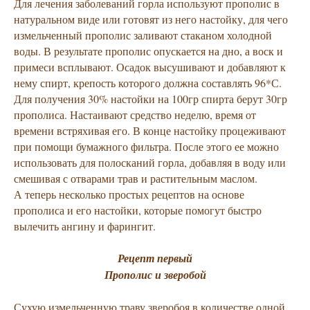
Для лечения заболеваний горла используют прополис в
натуральном виде или готовят из него настойку, для чего
измельченный прополис заливают стаканом холодной
воды. В результате прополис опускается на дно, а воск и
примеси всплывают. Осадок высушивают и добавляют к
нему спирт, крепость которого должна составлять 96*С.
Для получения 30% настойки на 100гр спирта берут 30гр
прополиса. Настаивают средство неделю, время от
времени встряхивая его. В конце настойку процеживают
при помощи бумажного фильтра. После этого ее можно
использовать для полосканий горла, добавляя в воду или
смешивая с отварами трав и растительным маслом.
А теперь несколько простых рецептов на основе
прополиса и его настойки, которые помогут быстро
вылечить ангину и фарингит.
Рецепт первый
Прополис и зверобой
Сухую измельченную траву зверобоя в количестве одной